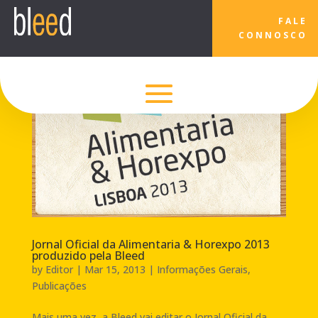
FALE
CONNOSCO
Jornal Oficial da Alimentaria & Horexpo 2013
produzido pela Bleed
by
Editor
|
Mar 15, 2013
|
Informações Gerais
,
Publicações
Mais uma vez, a Bleed vai editar o Jornal Oficial da